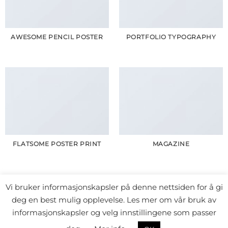
AWESOME PENCIL POSTER
PORTFOLIO TYPOGRAPHY
FLATSOME POSTER PRINT
MAGAZINE
Vi bruker informasjonskapsler på denne nettsiden for å gi
deg en best mulig opplevelse. Les mer om vår bruk av
ALLE INNLEGG
HENDINGAR
FORFATTAREN
BIOGRAFI
JUBILEUMSÅRET
MITT TJ-DIKT
DIKT I TEKST OG TONAR
informasjonskapsler og velg innstillingene som passer
TOR JONSSON-LAGET