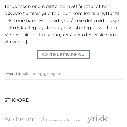
Tor Jonsson er ein diktar som 50 år etter at han
døydde framleis grip tak i den som les eller lyttar til
tekstene hans. Han levde, for å seie det mildt, ikkje
noko lykkeleg og storslage liv i stuslegstova i Lom.
Men «å dikte» skreiv han, «er å vera det vesle som
ein vart – […]
CONTINUE READING
→
Posted in
Alle Innlegg
,
Biografi
STIKKORD
Lyrikk
Andre om TJ
Avismannen
Bibliografi