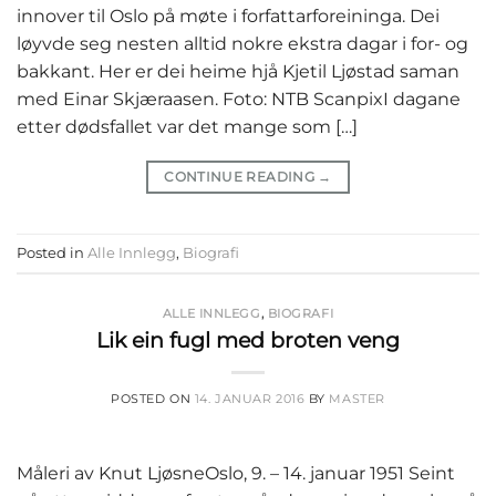
innover til Oslo på møte i forfattarforeininga. Dei
løyvde seg nesten alltid nokre ekstra dagar i for- og
bakkant. Her er dei heime hjå Kjetil Ljøstad saman
med Einar Skjæraasen. Foto: NTB ScanpixI dagane
etter dødsfallet var det mange som […]
CONTINUE READING
→
Posted in
Alle Innlegg
,
Biografi
ALLE INNLEGG
,
BIOGRAFI
Lik ein fugl med broten veng
POSTED ON
14. JANUAR 2016
BY
MASTER
Måleri av Knut LjøsneOslo, 9. – 14. januar 1951 Seint