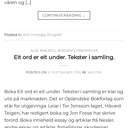
våren og […]
CONTINUE READING
→
Posted in
Alle Innlegg
,
Biografi
ALLE INNLEGG
,
BIOGRAFI
,
HENDINGAR
Eit ord er eit under. Tekster i samling.
POSTED ON
9. SEPTEMBER 2016
BY
MASTER
Boka Eit ord er eit under. Tekster i samling er klar og
ute på marknaden. Det er Oplandske Bokforlag som
står for utgjevinga. Leiar i Tor Jonsson-laget, Håvard
Teigen, har redigert boka og Jon Fosse har skrive
forord. Boka inneheld essay og artiklar frå Nesler,
andre essay og artiklar, forteljingar, skodespel,