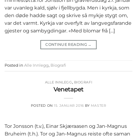
minnestøtta.Tor Jonsson sin gravferdsdag 27. januar
var uvanleg kald, sjølv i fjellbygda. Men i kyrkja, som
den døde hadde sagt og skrive så mykje stygt om,
var det varmt. Kyrkja var overfylt av langvegsfarande
gjester og sambygdingar. «Med blomar frå […]
CONTINUE READING
→
Posted in
Alle Innlegg
,
Biografi
ALLE INNLEGG
,
BIOGRAFI
Venetapet
POSTED ON
15. JANUAR 2016
BY
MASTER
Tor Jonsson (t.v.), Einar Skjæraasen og Jan-Magnus
Bruheim (t.h.). Tor og Jan-Magnus reiste ofte saman