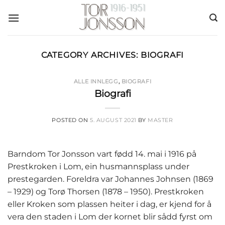
Skip
to
content
CATEGORY ARCHIVES:
BIOGRAFI
ALLE INNLEGG
,
BIOGRAFI
Biografi
POSTED ON
5. AUGUST 2021
BY
MASTER
Barndom Tor Jonsson vart fødd 14. mai i 1916 på
Prestkroken i Lom, ein husmannsplass under
prestegarden. Foreldra var Johannes Johnsen (1869
– 1929) og Torø Thorsen (1878 – 1950). Prestkroken
eller Kroken som plassen heiter i dag, er kjend for å
vera den staden i Lom der kornet blir sådd fyrst om