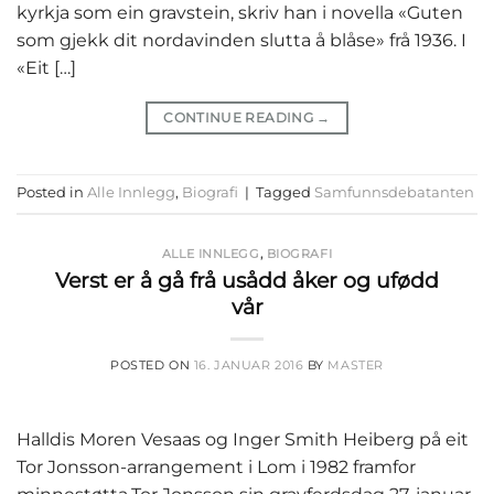
kyrkja som ein gravstein, skriv han i novella «Guten
som gjekk dit nordavinden slutta å blåse» frå 1936. I
«Eit […]
CONTINUE READING
→
Posted in
Alle Innlegg
,
Biografi
|
Tagged
Samfunnsdebatanten
ALLE INNLEGG
,
BIOGRAFI
Verst er å gå frå usådd åker og ufødd
vår
POSTED ON
16. JANUAR 2016
BY
MASTER
Halldis Moren Vesaas og Inger Smith Heiberg på eit
Tor Jonsson-arrangement i Lom i 1982 framfor