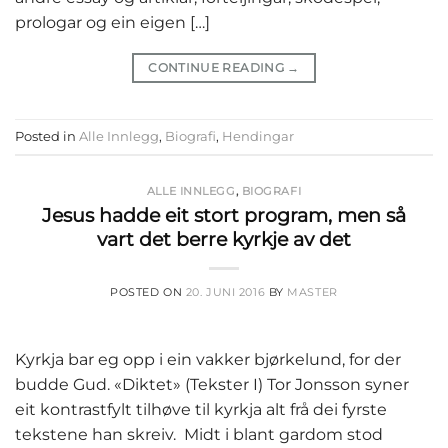
prologar og ein eigen […]
CONTINUE READING
→
Posted in
Alle Innlegg
,
Biografi
,
Hendingar
ALLE INNLEGG
,
BIOGRAFI
Jesus hadde eit stort program, men så
vart det berre kyrkje av det
POSTED ON
20. JUNI 2016
BY
MASTER
Kyrkja bar eg opp i ein vakker bjørkelund, for der
budde Gud. «Diktet» (Tekster I) Tor Jonsson syner
eit kontrastfylt tilhøve til kyrkja alt frå dei fyrste
tekstene han skreiv. Midt i blant gardom stod