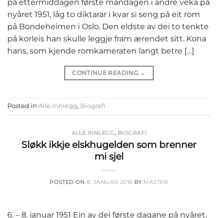
på ettermiddagen første måndagen i andre veka på
nyåret 1951, låg to diktarar i kvar si seng på eit rom
på Bondeheimen i Oslo. Den eldste av dei to tenkte
på korleis han skulle leggje fram ærendet sitt. Kona
hans, som kjende romkameraten langt betre […]
CONTINUE READING
→
Posted in
Alle Innlegg
,
Biografi
ALLE INNLEGG
,
BIOGRAFI
Sløkk ikkje elskhugelden som brenner
mi sjel
POSTED ON
8. JANUAR 2016
BY
MASTER
6. – 8. januar 1951 Ein av dei første dagane på nyåret,