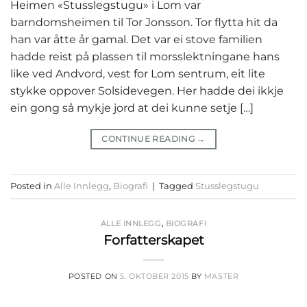
Heimen «Stusslegstugu» i Lom var
barndomsheimen til Tor Jonsson. Tor flytta hit da
han var åtte år gamal. Det var ei stove familien
hadde reist på plassen til morsslektningane hans
like ved Andvord, vest for Lom sentrum, eit lite
stykke oppover Solsidevegen. Her hadde dei ikkje
ein gong så mykje jord at dei kunne setje […]
CONTINUE READING
→
Posted in
Alle Innlegg
,
Biografi
|
Tagged
Stusslegstugu
ALLE INNLEGG
,
BIOGRAFI
Forfatterskapet
POSTED ON
5. OKTOBER 2015
BY
MASTER