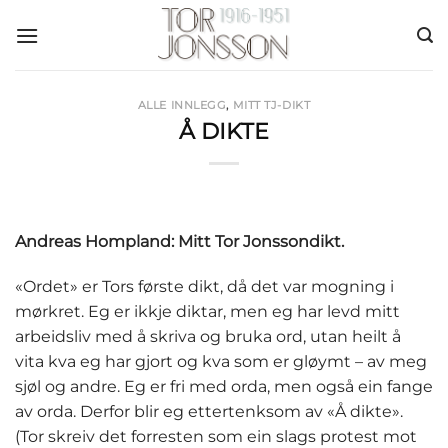
Skip
to
content
ALLE INNLEGG
,
MITT TJ-DIKT
Å DIKTE
Andreas Hompland: Mitt Tor Jonssondikt.
«Ordet» er Tors første dikt, då det var mogning i
mørkret. Eg er ikkje diktar, men eg har levd mitt
arbeidsliv med å skriva og bruka ord, utan heilt å
vita kva eg har gjort og kva som er gløymt – av meg
sjøl og andre. Eg er fri med orda, men også ein fange
av orda. Derfor blir eg ettertenksom av «Å dikte».
(Tor skreiv det forresten som ein slags protest mot