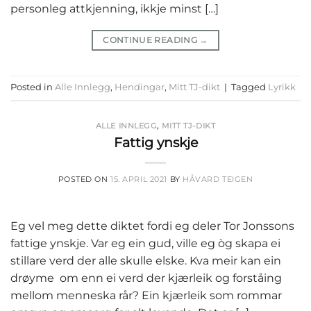
personleg attkjenning, ikkje minst […]
CONTINUE READING
→
Posted in
Alle Innlegg
,
Hendingar
,
Mitt TJ-dikt
|
Tagged
Lyrikk
ALLE INNLEGG
,
MITT TJ-DIKT
Fattig ynskje
POSTED ON
15. APRIL 2021
BY
HÅVARD TEIGEN
Eg vel meg dette diktet fordi eg deler Tor Jonssons
fattige ynskje. Var eg ein gud, ville eg òg skapa ei
stillare verd der alle skulle elske. Kva meir kan ein
drøyme om enn ei verd der kjærleik og forståing
mellom menneska rår? Ein kjærleik som rommar