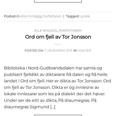
Posted in
Alle Innlegg
,
Forfattaren
|
Tagged
Lyrikk
ALLE INNLEGG
,
FORFATTAREN
Ord om fjell av Tor Jonsson
POSTED ON
7. DESEMBER 2015
BY
MASTER
Biblioteka i Nord-Gudbrandsdalen har samla og
publisert fjelldikt av diktarane frå dalen og frå heile
landet i Ord om fjell. Her er dikta av Tor Jonsson: Ord
om fjell av Tor Jonsson. Dikta er òg innlesne av
lokale innlesarar som les på dialekt der det høver.
Under ser de eitt av dikta, På draumegras. På
draumegras Sigmund […]