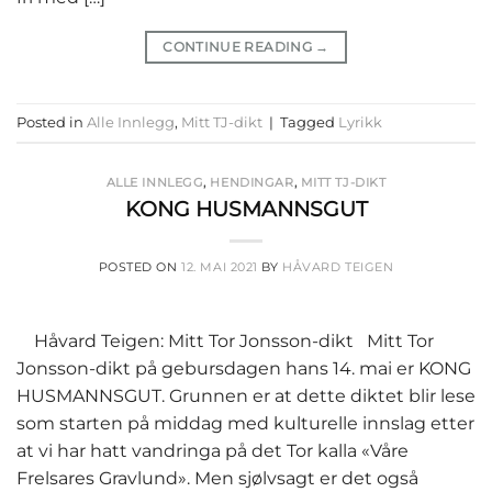
CONTINUE READING
→
Posted in
Alle Innlegg
,
Mitt TJ-dikt
|
Tagged
Lyrikk
ALLE INNLEGG
,
HENDINGAR
,
MITT TJ-DIKT
KONG HUSMANNSGUT
POSTED ON
12. MAI 2021
BY
HÅVARD TEIGEN
Håvard Teigen: Mitt Tor Jonsson-dikt Mitt Tor
Jonsson-dikt på gebursdagen hans 14. mai er KONG
HUSMANNSGUT. Grunnen er at dette diktet blir lese
som starten på middag med kulturelle innslag etter
at vi har hatt vandringa på det Tor kalla «Våre
Frelsares Gravlund». Men sjølvsagt er det også