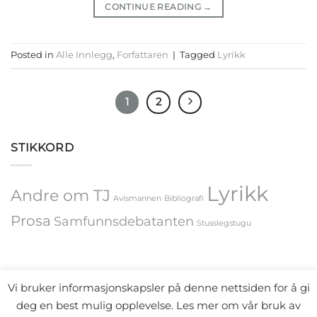
CONTINUE READING
→
Posted in
Alle Innlegg
,
Forfattaren
|
Tagged
Lyrikk
1
2
STIKKORD
Lyrikk
Andre om TJ
Avismannen
Bibliografi
Prosa
Samfunnsdebatanten
Stusslegstugu
Vi bruker informasjonskapsler på denne nettsiden for å gi
deg en best mulig opplevelse. Les mer om vår bruk av
ALLE INNLEGG
HENDINGAR
FORFATTAREN
BIOGRAFI