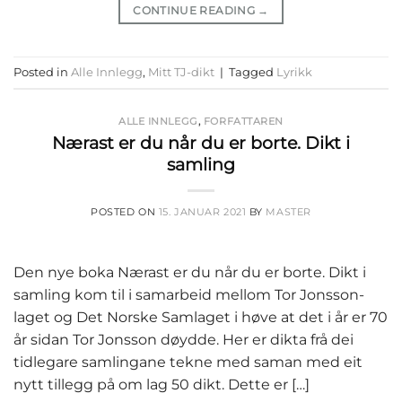
CONTINUE READING
→
Posted in
Alle Innlegg
,
Mitt TJ-dikt
|
Tagged
Lyrikk
ALLE INNLEGG
,
FORFATTAREN
Nærast er du når du er borte. Dikt i
samling
POSTED ON
15. JANUAR 2021
BY
MASTER
Den nye boka Nærast er du når du er borte. Dikt i
samling kom til i samarbeid mellom Tor Jonsson-
laget og Det Norske Samlaget i høve at det i år er 70
år sidan Tor Jonsson døydde. Her er dikta frå dei
tidlegare samlingane tekne med saman med eit
nytt tillegg på om lag 50 dikt. Dette er […]