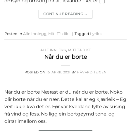
omsyn og omsorg for alt levande. Det er […]
CONTINUE READING
→
Posted in
Alle Innlegg
,
Mitt TJ-dikt
|
Tagged
Lyrikk
ALLE INNLEGG
,
MITT TJ-DIKT
Når du er borte
POSTED ON
15. APRIL 2021
BY
HÅVARD TEIGEN
Når du er borte Nærast er du når du er borte. Noko
blir borte når du er nær. Dette kallar eg kjærleik – Eg
veit ikkje kva det er. Før var kveldane fylte av susing
frå vind og foss. No ligg ein bortgøymd tone, og
dirrar imellom oss.