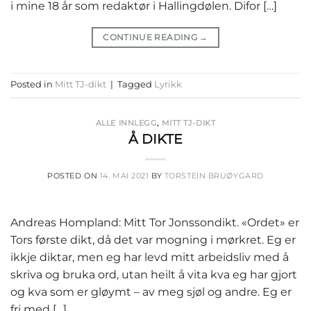
i mine 18 år som redaktør i Hallingdølen. Difor […]
CONTINUE READING
→
Posted in
Mitt TJ-dikt
|
Tagged
Lyrikk
ALLE INNLEGG
,
MITT TJ-DIKT
Å DIKTE
POSTED ON
14. MAI 2021
BY
TORSTEIN BRUØYGARD
Andreas Hompland: Mitt Tor Jonssondikt. «Ordet» er
Tors første dikt, då det var mogning i mørkret. Eg er
ikkje diktar, men eg har levd mitt arbeidsliv med å
skriva og bruka ord, utan heilt å vita kva eg har gjort
og kva som er gløymt – av meg sjøl og andre. Eg er
fri med […]