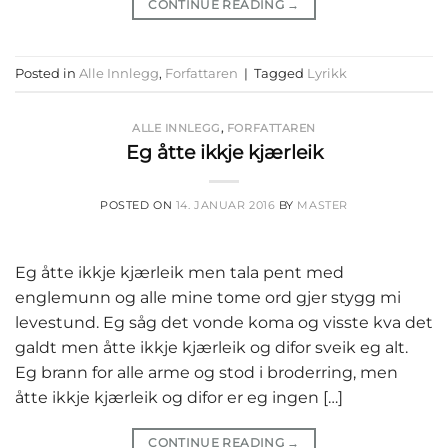
CONTINUE READING
→
Posted in
Alle Innlegg
,
Forfattaren
|
Tagged
Lyrikk
ALLE INNLEGG
,
FORFATTAREN
Eg åtte ikkje kjærleik
POSTED ON
14. JANUAR 2016
BY
MASTER
Eg åtte ikkje kjærleik men tala pent med
englemunn og alle mine tome ord gjer stygg mi
levestund. Eg såg det vonde koma og visste kva det
galdt men åtte ikkje kjærleik og difor sveik eg alt.
Eg brann for alle arme og stod i broderring, men
åtte ikkje kjærleik og difor er eg ingen […]
CONTINUE READING
→