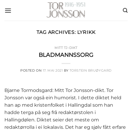
Skip
to
content
TAG ARCHIVES:
LYRIKK
MITT TJ-DIKT
BLADMANNSSORG
POSTED ON
17. MAI 2021
BY
TORSTEIN BRUØYGARD
Bjarne Tormodsgard: Mitt Tor Jonsson-dikt. Tor
Jonsson var også ein humorist. I dette diktet held
han ap med kristenfolket i Hallingdal som han
hadde terga på seg frå redaktørstolen i
Hallingdølen. Diktet seier det meste om
redaktørrolla i ei lokalavis. Det har eg sjølv fått erfare