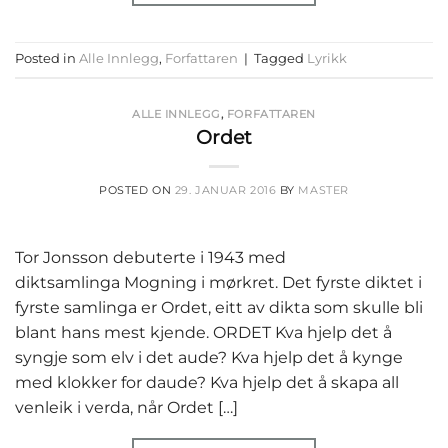
Posted in
Alle Innlegg
,
Forfattaren
|
Tagged
Lyrikk
ALLE INNLEGG
,
FORFATTAREN
Ordet
POSTED ON
29. JANUAR 2016
BY
MASTER
Tor Jonsson debuterte i 1943 med
diktsamlinga Mogning i mørkret. Det fyrste diktet i
fyrste samlinga er Ordet, eitt av dikta som skulle bli
blant hans mest kjende. ORDET Kva hjelp det å
syngje som elv i det aude? Kva hjelp det å kynge
med klokker for daude? Kva hjelp det å skapa all
venleik i verda, når Ordet […]