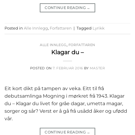
CONTINUE READING
→
Posted in
Alle Innlegg
,
Forfattaren
|
Tagged
Lyrikk
ALLE INNLEGG
,
FORFATTAREN
Klagar du –
POSTED ON
7. FEBRUAR 2016
BY
MASTER
Eit kort dikt på tampen av veka. Eitt til frå
debutsamlinga Mogning i mørkret frå 1943. Klagar
du – Klagar du livet for gråe dagar, umetta magar,
sorger og sår? Verst er å gå frå usådd åker og ufødd
vår.
CONTINUE READING
→