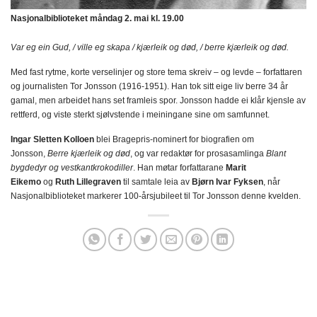
Nasjonalbiblioteket måndag 2. mai kl. 19.00
Var eg ein Gud, / ville eg skapa / kjærleik og død, / berre kjærleik og død.
Med fast rytme, korte verselinjer og store tema skreiv – og levde – forfattaren
og journalisten Tor Jonsson (1916-1951). Han tok sitt eige liv berre 34 år
gamal, men arbeidet hans set framleis spor. Jonsson hadde ei klår kjensle av
rettferd, og viste sterkt sjølvstende i meiningane sine om samfunnet.
Ingar Sletten Kolloen
blei Bragepris-nominert for biografien om
Jonsson,
Berre kjærleik og død
, og var redaktør for prosasamlinga
Blant
bygdedyr og vestkantkrokodiller
. Han møtar forfattarane
Marit
Eikemo
og
Ruth Lillegraven
til samtale leia av
Bjørn Ivar Fyksen
, når
Nasjonalbiblioteket markerer 100-årsjubileet til Tor Jonsson denne kvelden.