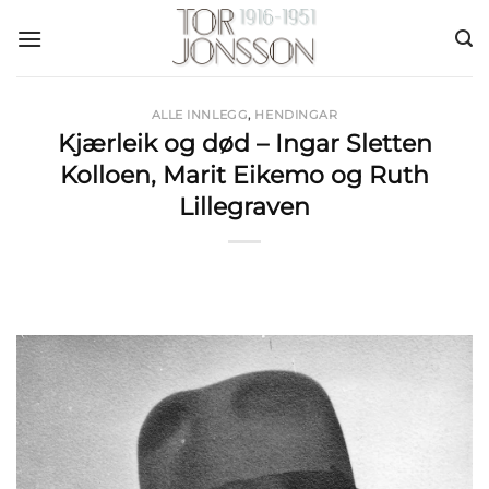
Skip
to
content
ALLE INNLEGG
,
HENDINGAR
Kjærleik og død – Ingar Sletten
Kolloen, Marit Eikemo og Ruth
Lillegraven