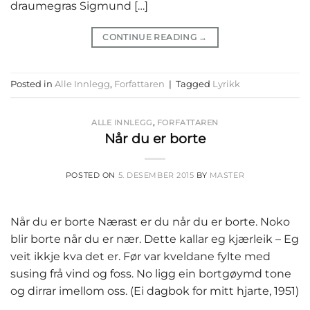
draumegras Sigmund […]
CONTINUE READING
→
Posted in
Alle Innlegg
,
Forfattaren
|
Tagged
Lyrikk
ALLE INNLEGG
,
FORFATTAREN
Når du er borte
POSTED ON
5. DESEMBER 2015
BY
MASTER
Når du er borte Nærast er du når du er borte. Noko
blir borte når du er nær. Dette kallar eg kjærleik – Eg
veit ikkje kva det er. Før var kveldane fylte med
susing frå vind og foss. No ligg ein bortgøymd tone
og dirrar imellom oss. (Ei dagbok for mitt hjarte, 1951)