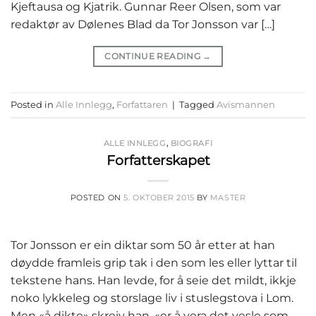
Kjeftausa og Kjatrik. Gunnar Reer Olsen, som var
redaktør av Dølenes Blad da Tor Jonsson var […]
CONTINUE READING
→
Posted in
Alle Innlegg
,
Forfattaren
|
Tagged
Avismannen
ALLE INNLEGG
,
BIOGRAFI
Forfatterskapet
POSTED ON
5. OKTOBER 2015
BY
MASTER
Tor Jonsson er ein diktar som 50 år etter at han
døydde framleis grip tak i den som les eller lyttar til
tekstene hans. Han levde, for å seie det mildt, ikkje
noko lykkeleg og storslage liv i stuslegstova i Lom.
Men «å dikte» skreiv han, «er å vera det vesle som