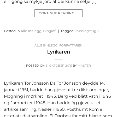
ein gong så mykje jord at dei kunne setje […]
CONTINUE READING
→
Posted in
Alle Innlegg
,
Biografi
|
Tagged
Stusslegstugu
ALLE INNLEGG
,
FORFATTAREN
Lyrikaren
POSTED ON
5. OKTOBER 2015
BY
MASTER
Lyrikaren Tor Jonsson Da Tor Jonsson døydde 14.
januar i 1951, hadde han gjeve ut tre diktsamlingar,
Mogning i mørkret i 1943, Berg ved blått vatn i 1946
og Jarnnetter i 1948. Han hadde òg gjeve ut ei
artikkelsamling, Nesler, i 1950. Posthumt kom ei
etterlatt diktsamling, Ei Dagbok for mitt hjarte, som