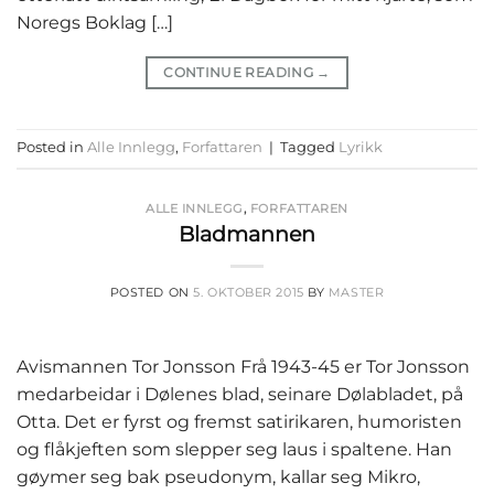
Noregs Boklag […]
CONTINUE READING
→
Posted in
Alle Innlegg
,
Forfattaren
|
Tagged
Lyrikk
ALLE INNLEGG
,
FORFATTAREN
Bladmannen
POSTED ON
5. OKTOBER 2015
BY
MASTER
Avismannen Tor Jonsson Frå 1943-45 er Tor Jonsson
medarbeidar i Dølenes blad, seinare Dølabladet, på
Otta. Det er fyrst og fremst satirikaren, humoristen
og flåkjeften som slepper seg laus i spaltene. Han
gøymer seg bak pseudonym, kallar seg Mikro,