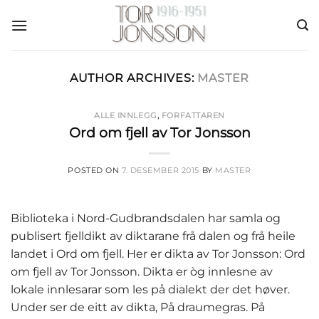
Skip
to
content
AUTHOR ARCHIVES:
MASTER
ALLE INNLEGG
,
FORFATTAREN
Ord om fjell av Tor Jonsson
POSTED ON
7. DESEMBER 2015
BY
MASTER
Biblioteka i Nord-Gudbrandsdalen har samla og
publisert fjelldikt av diktarane frå dalen og frå heile
landet i Ord om fjell. Her er dikta av Tor Jonsson: Ord
om fjell av Tor Jonsson. Dikta er òg innlesne av
lokale innlesarar som les på dialekt der det høver.
Under ser de eitt av dikta, På draumegras. På