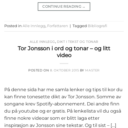
CONTINUE READING
→
Posted in
Alle Innlegg
,
Forfattaren
|
Tagged
Bibliografi
ALLE INNLEGG
,
DIKT I TEKST OG TONAR
Tor Jonsson i ord og tonar – og litt
video
POSTED ON
8. OKTOBER 2015
BY
MASTER
På denne sida har me samla lenker og tips til kor du
kan finne tonesette dikt av Tor Jonsson. Somme av
songane krev Spotify-abonnement. Dei andre finn
du på youtube og er gratis. På lenkelista vil du også
finne nokre videoar som er blitt laga etter
inspirasjon av Jonsson sine tekstar. Og til sist – […]