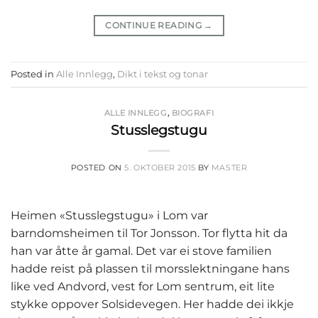
CONTINUE READING
→
Posted in
Alle Innlegg
,
Dikt i tekst og tonar
ALLE INNLEGG
,
BIOGRAFI
Stusslegstugu
POSTED ON
5. OKTOBER 2015
BY
MASTER
Heimen «Stusslegstugu» i Lom var
barndomsheimen til Tor Jonsson. Tor flytta hit da
han var åtte år gamal. Det var ei stove familien
hadde reist på plassen til morsslektningane hans
like ved Andvord, vest for Lom sentrum, eit lite
stykke oppover Solsidevegen. Her hadde dei ikkje