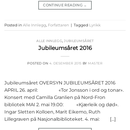
CONTINUE READING
→
Posted in
Alle Innlegg
,
Forfattaren
|
Tagged
Lyrikk
ALLE INNLEGG
,
JUBILEUMSÅRET
Jubileumsåret 2016
POSTED ON
4. DESEMBER 2015
BY
MASTER
Jubileumsåret OVERSYN JUBILEUMSÅRET 2016
APRIL 26. april: «Tor Jonsson i ord og tonar».
Konsert med Camilla Granlien på Nord-Fron
bibliotek MAI 2. mai 19.00: «Kjærleik og død».
Ingar Sletten Kolloen, Marit Eikemo, Ruth
Lillegraven på Nasjonalbiblioteket. 4. mai: […]