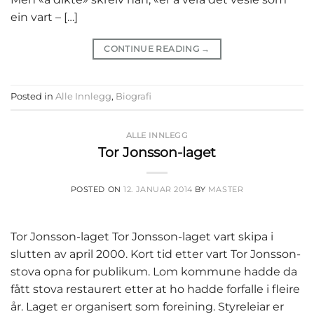
ein vart – […]
CONTINUE READING
→
Posted in
Alle Innlegg
,
Biografi
ALLE INNLEGG
Tor Jonsson-laget
POSTED ON
12. JANUAR 2014
BY
MASTER
Tor Jonsson-laget Tor Jonsson-laget vart skipa i
slutten av april 2000. Kort tid etter vart Tor Jonsson-
stova opna for publikum. Lom kommune hadde da
fått stova restaurert etter at ho hadde forfalle i fleire
år. Laget er organisert som foreining. Styreleiar er