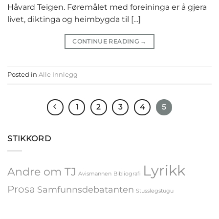
Håvard Teigen. Føremålet med foreininga er å gjera
livet, diktinga og heimbygda til […]
CONTINUE READING
→
Posted in
Alle Innlegg
1
2
3
4
5
STIKKORD
Lyrikk
Andre om TJ
Avismannen
Bibliografi
Prosa
Samfunnsdebatanten
Stusslegstugu